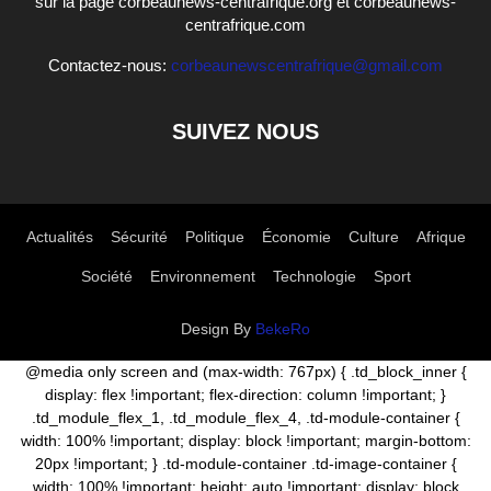
sur la page corbeaunews-centrafrique.org et corbeaunews-
centrafrique.com
Contactez-nous:
corbeaunewscentrafrique@gmail.com
SUIVEZ NOUS
Actualités
Sécurité
Politique
Économie
Culture
Afrique
Société
Environnement
Technologie
Sport
Design By
BekeRo
@media only screen and (max-width: 767px) { .td_block_inner {
display: flex !important; flex-direction: column !important; }
.td_module_flex_1, .td_module_flex_4, .td-module-container {
width: 100% !important; display: block !important; margin-bottom:
20px !important; } .td-module-container .td-image-container {
width: 100% !important; height: auto !important; display: block