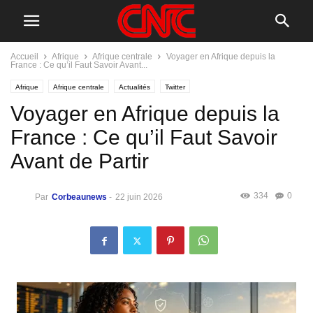
Accueil
Afrique
Afrique centrale
Voyager en Afrique depuis la
France : Ce qu’il Faut Savoir Avant...
Afrique
Afrique centrale
Actualités
Twitter
Voyager en Afrique depuis la
France : Ce qu’il Faut Savoir
Avant de Partir
334
0
Par
Corbeaunews
-
22 juin 2026