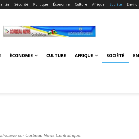
alités
Sécurité
Politique
Économie
Culture
Afrique
Société
Enviro
E
ÉCONOMIE
CULTURE
AFRIQUE
SOCIÉTÉ
E
rafricaine sur Corbeau News Centrafrique.