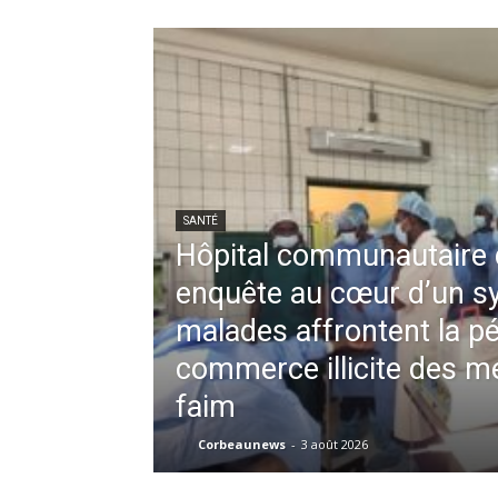
SANTÉ
Hôpital communautaire 
enquête au cœur d’un s
malades affrontent la pé
commerce illicite des m
faim
Corbeaunews
-
3 août 2026