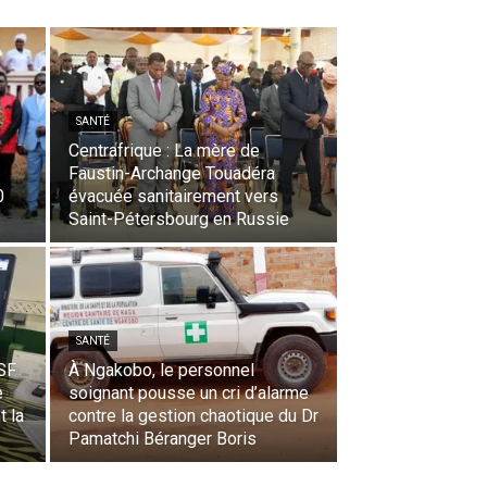
SANTÉ
Centrafrique : La mère de
Faustin-Archange Touadéra
0
évacuée sanitairement vers
Saint-Pétersbourg en Russie
SANTÉ
MSF
À Ngakobo, le personnel
e
soignant pousse un cri d’alarme
t la
contre la gestion chaotique du Dr
Pamatchi Béranger Boris