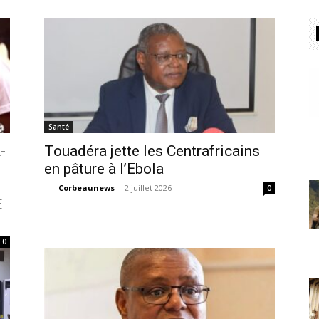
Santé
-
Touadéra jette les Centrafricains
en pâture à l’Ebola
Corbeaunews
-
2 juillet 2026
0
E
0