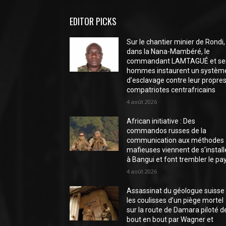
EDITOR PICKS
Sur le chantier minier de Rondi,
dans la Nana-Mambéré, le
commandant LAMTAGUÉ et se
hommes instaurent un systèm
d’esclavage contre leur propre
compatriotes centrafricains
4 août 2026
African initiative : Des
commandos russes de la
communication aux méthodes
mafieuses viennent de s’install
à Bangui et font trembler le pa
4 août 2026
Assassinat du géologue suisse 
les coulisses d’un piège mortel
sur la route de Damara piloté d
bout en bout par Wagner et