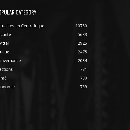
OPULAR CATEGORY
tualités en Centrafrique
10760
curité
5683
itter
2925
rique
2475
ouvernance
2034
ections
781
anté
780
conomie
769