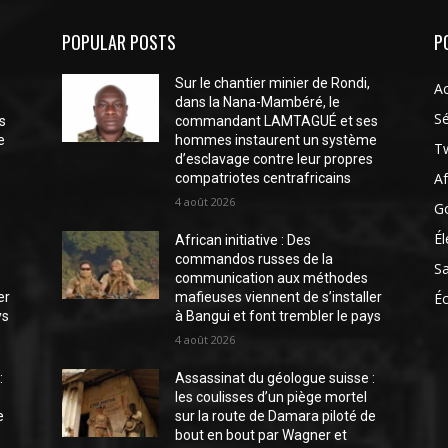
POPULAR POSTS
P
Sur le chantier minier de Rondi,
Ac
dans la Nana-Mambéré, le
Sé
s
commandant LAMTAGUÉ et ses
e
hommes instaurent un système
Tw
s
d’esclavage contre leur propres
Af
compatriotes centrafricains
4 août 2026
G
Él
African initiative : Des
commandos russes de la
S
communication aux méthodes
er
mafieuses viennent de s’installer
É
ys
à Bangui et font trembler le pays
4 août 2026
:
Assassinat du géologue suisse :
les coulisses d’un piège mortel
e
sur la route de Damara piloté de
bout en bout par Wagner et