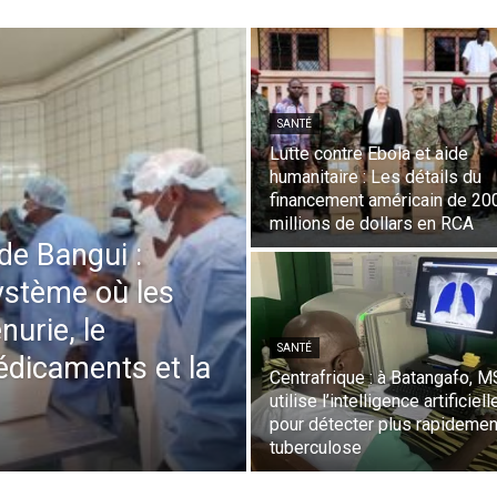
SANTÉ
Lutte contre Ebola et aide
humanitaire : Les détails du
financement américain de 20
millions de dollars en RCA
de Bangui :
ystème où les
nurie, le
SANTÉ
édicaments et la
Centrafrique : à Batangafo, 
utilise l’intelligence artificiell
pour détecter plus rapidemen
tuberculose