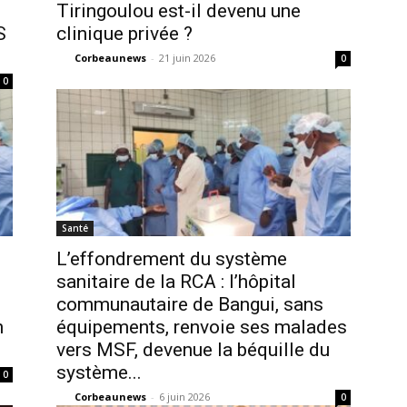
Tiringoulou est-il devenu une
S
clinique privée ?
Corbeaunews
-
21 juin 2026
0
0
Santé
L’effondrement du système
sanitaire de la RCA : l’hôpital
communautaire de Bangui, sans
n
équipements, renvoie ses malades
vers MSF, devenue la béquille du
système...
0
Corbeaunews
-
6 juin 2026
0