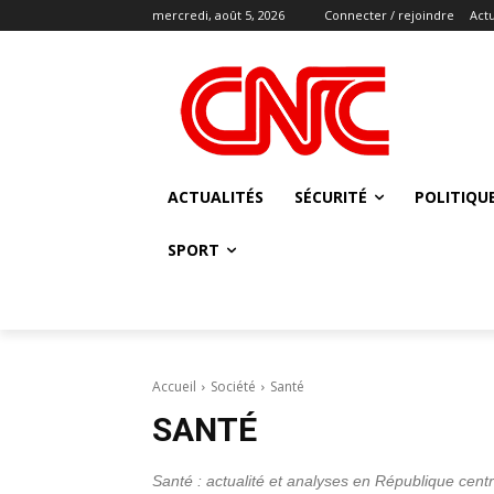
mercredi, août 5, 2026
Connecter / rejoindre
Actu
ACTUALITÉS
SÉCURITÉ
POLITIQU
SPORT
Accueil
Société
Santé
SANTÉ
Santé : actualité et analyses en République cent