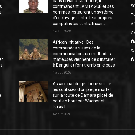
dans la Nana-Mambéré, le
Sé
s
commandant LAMTAGUÉ et ses
e
hommes instaurent un système
Tw
s
d’esclavage contre leur propres
Af
compatriotes centrafricains
4 août 2026
G
Él
African initiative : Des
commandos russes de la
S
communication aux méthodes
er
mafieuses viennent de s’installer
É
ys
à Bangui et font trembler le pays
4 août 2026
:
Assassinat du géologue suisse :
les coulisses d’un piège mortel
e
sur la route de Damara piloté de
bout en bout par Wagner et
Pascal...
4 août 2026