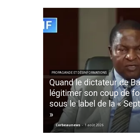
PROPAGANDE ET DÉSINFORMATIONS
Quand le dictateur de Ba
légitimer son coup de fo
sous le label de la « Se
»
Corbeaunews
-
1 août 2026