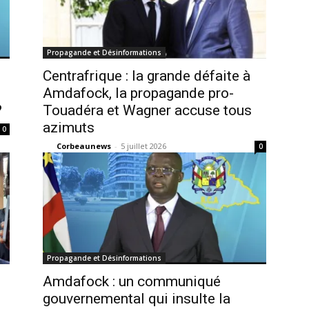
Propagande et Désinformations
Centrafrique : la grande défaite à
Amdafock, la propagande pro-
?
Touadéra et Wagner accuse tous
azimuts
0
Corbeaunews
-
5 juillet 2026
0
Propagande et Désinformations
Amdafock : un communiqué
gouvernemental qui insulte la