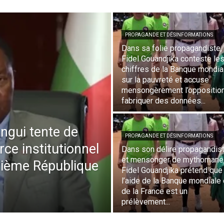
PROPAGANDE ET DÉSINFORMATIONS
Dans sa folie propagandiste,
Fidel Gouandjika conteste le
chiffres de la Banque mondia
sur la pauvreté et accuse
mensongèrement l’oppositio
fabriquer des données...
ngui tente de
PROPAGANDE ET DÉSINFORMATIONS
rce institutionnel
Dans son délire propagandis
et mensonger de mythomane
ptième République
Fidel Gouandjika prétend que
l’aide de la Banque mondiale 
de la France est un
prélèvement...