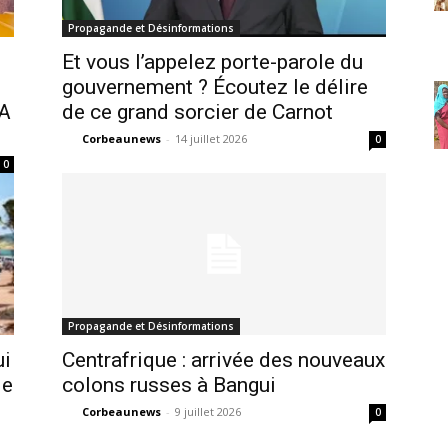
Propagande et Désinformations
Et vous l’appelez porte-parole du
gouvernement ? Écoutez le délire
A
de ce grand sorcier de Carnot
Corbeaunews
-
14 juillet 2026
0
0
Propagande et Désinformations
ui
Centrafrique : arrivée des nouveaux
de
colons russes à Bangui
Corbeaunews
-
9 juillet 2026
0