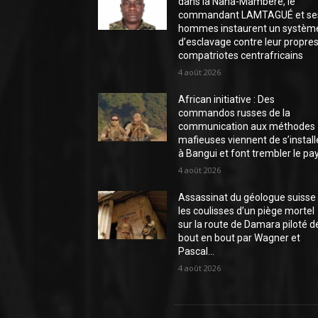
dans la Nana-Mambéré, le
commandant LAMTAGUÉ et se
hommes instaurent un systèm
d’esclavage contre leur propre
compatriotes centrafricains
4 août 2026
African initiative : Des
commandos russes de la
communication aux méthodes
mafieuses viennent de s’install
à Bangui et font trembler le pa
4 août 2026
Assassinat du géologue suisse 
les coulisses d’un piège mortel
sur la route de Damara piloté d
bout en bout par Wagner et
Pascal...
4 août 2026