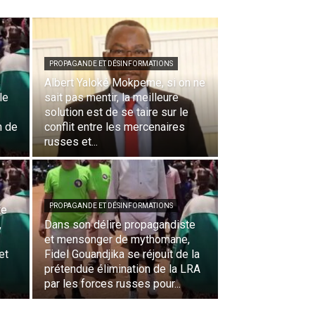
PROPAGANDE ET DÉSINFORMATIONS
s
Albert Yaloké Mokpeme, si on ne
le
sait pas mentir, la meilleure
solution est de se taire sur le
n de
conflit entre les mercenaires
russes et...
PROPAGANDE ET DÉSINFORMATIONS
te
,
Dans son délire propagandiste
et mensonger de mythomane,
et
Fidel Gouandjika se réjouit de la
prétendue élimination de la LRA
par les forces russes pour...