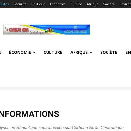
alités
Sécurité
Politique
Économie
Culture
Afrique
Société
Enviro
E
ÉCONOMIE
CULTURE
AFRIQUE
SOCIÉTÉ
E
INFORMATIONS
alyses en République centrafricaine sur Corbeau News Centrafrique.