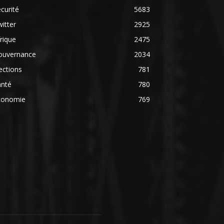
curité
5683
itter
2925
rique
2475
ouvernance
2034
ections
781
anté
780
conomie
769