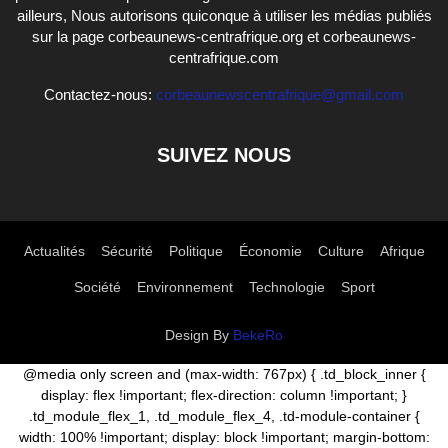
ailleurs, Nous autorisons quiconque à utiliser les médias publiés
sur la page corbeaunews-centrafrique.org et corbeaunews-
centrafrique.com
Contactez-nous:
corbeaunewscentrafrique@gmail.com
SUIVEZ NOUS
Actualités
Sécurité
Politique
Économie
Culture
Afrique
Société
Environnement
Technologie
Sport
Design By
BekeRo
@media only screen and (max-width: 767px) { .td_block_inner {
display: flex !important; flex-direction: column !important; }
.td_module_flex_1, .td_module_flex_4, .td-module-container {
width: 100% !important; display: block !important; margin-bottom: