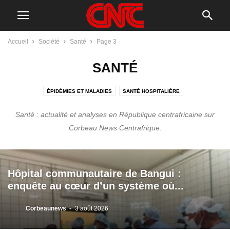
Accueil
Société
Santé
Page 3
SANTÉ
ÉPIDÉMIES ET MALADIES
SANTÉ HOSPITALIÈRE
SANTÉ MATERNELLE ET INFANTILE
Santé : actualité et analyses en République centrafricaine sur
SYSTÈME DE SANTÉ ET POLITIQUES SANITAIRES
Corbeau News Centrafrique.
Hôpital communautaire de Bangui :
enquête au cœur d’un système où...
Corbeaunews
-
3 août 2026