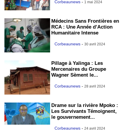
Corbeaunews
-
1 mai 2024
Médecins Sans Frontières en
RCA : Une Année d’Action
Humanitaire Intense
Corbeaunews
-
30 avril 2024
Pillage à Yalinga : Les
Mercenaires du Groupe
Wagner Sèment le...
Corbeaunews
-
28 avril 2024
Drame sur la rivière Mpoko :
Les Survivants Témoignent,
le gouvernement...
Corbeaunews
-
24 avril 2024