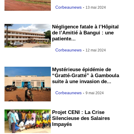
Corbeaunews
-
13 mai 2024
Négligence fatale à l’Hôpital
de l’Amitié à Bangui : une
patiente...
Corbeaunews
-
12 mai 2024
Mystérieuse épidémie de
“Gratté-Gratté” à Gamboula
suite à une invasion de...
Corbeaunews
-
9 mai 2024
Projet CENI : La Crise
Silencieuse des Salaires
Impayés