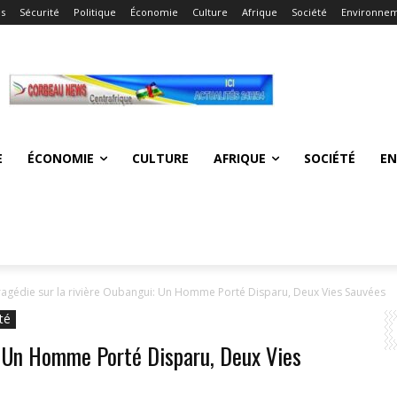
és
Sécurité
Politique
Économie
Culture
Afrique
Société
Environne
E
ÉCONOMIE
CULTURE
AFRIQUE
SOCIÉTÉ
E
ragédie sur la rivière Oubangui: Un Homme Porté Disparu, Deux Vies Sauvées
té
i: Un Homme Porté Disparu, Deux Vies