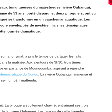
 eaux tumultueuses du majestueuse rivière Oubangui,
mme de 53 ans, porté disparu, et deux piroguiers, ont vu
gué se transformer en un cauchemar aquatique. Les
encore enveloppés de mystère, mais les témoignages
cette journée dramatique.
on anonymat, a pris le temps de partager les faits
 dans la matinée. Aux alentours de 9h30, trois âmes
gue en partance de Moungoumba, aspirant à rejoindre
 démocratique du Congo
. La rivière Oubangui, immense et
 sein un péril inattendu.
uit. La pirogue a subitement chaviré, entraînant ses trois
de la rivière Oubangui. Les raisons de cette tragédie