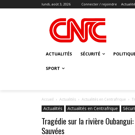
lundi, août 3, 2026
Connecter / rejoindre
Actualit
ACTUALITÉS
SÉCURITÉ
POLITIQU
SPORT
Accueil
Actualités
Actualités en Centrafrique
T
Actualités
Actualités en Centrafrique
Sécuri
Tragédie sur la rivière Oubangu
Sauvées