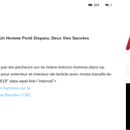
434
0
: Un Homme Porté Disparu, Deux Vies Sauvées
e-par-les-pecheurs-sur-la-riviere-koto/un-homme-dans-sa-
pour-exterieur-et-interieur-de-larticle-avec-moise-banafio-le-
818″ data-wpel-link=”internal”>