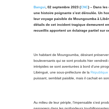
Bangui
, 02 septembre 2023 (
CNC
) – Dans les
une histoire poignante s’est déroulée. Un ho
leur voyage paisible de Moungoumba à Libén
détails de cet incident tragique demeurent 
recueillis apportent un éclairage partiel sur 
Un habitant de Moungoumba, désirant préserver s
bouleversants qui se sont produits hier vendredi
intrépides se sont aventurées à bord d’une piro
Libéngué, une sous-préfecture de la
République
puissant, semblait paisible, mais il cachait en son
Au milieu de leur périple, l’impensable s’est prod
passagers dans les profondeurs tourbillonnantes 