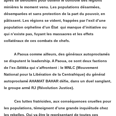
â
pres se d
éroulent pour obtenir le contrôle des régions
minières le moment venu. Les populations désarmées,
dé
sempar
ées et sans protection de la part du pouvoir, en
pâtissent. Les régions se vident, frappées par l’exil d’une
population orpheline d’un État qui manque d’initiative ou
qui n’existe pas, fuyant les massacres et les effets
collatéraux de ces combats de chefs.
A Paoua comme ailleurs, des généraux autoproclamés
se disputent le leadership. A Paoua, ce sont deux factions
de l’ex-
Séléka
qui s’
affrontent
: le MNLC (Mouvement
National pour la Libération de la Centrafrique) du général
autoproclamé
AHAMAT BAHAR d
éfie, dans un duel sanglant,
le groupe armé RJ (Révolution Justice).
Ces luttes fratricides, aux conséquences cruelles pour
les populations, témoignent d’une grande inquiétude chez
les rebelles. Qui va être le représentant de toutes ces