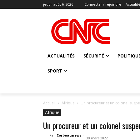
jeudi, août 6, 2026
Connecter / rejoindre
Actualit
ACTUALITÉS
SÉCURITÉ
POLITIQU
SPORT
Accueil
Afrique
Un procureur et un colonel suspe
Afrique
Un procureur et un colonel suspe
Par
Corbeaunews
-
30 mars 2022