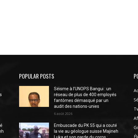
POPULAR POSTS
P
Séisme à l’UNOPS Bangui : un
Ac
s
réseau de plus de 400 employés
Sé
fantômes démasqué par un
audit des nations-unies
Tw
6 août 2026
Af
té
Embuscade du PK 55 qui a couté
G
eh
la vie au géologue suisse Majineh
Él
Luka et son garde du corps :