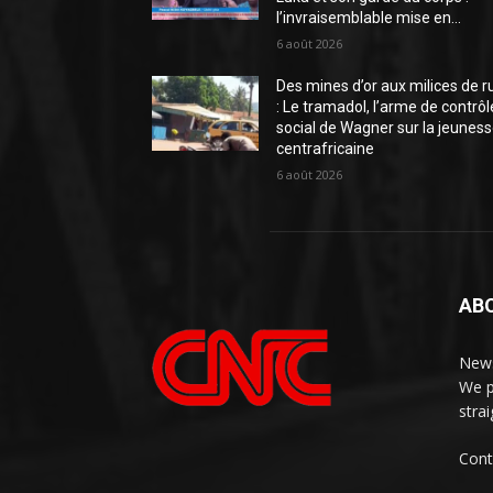
l’invraisemblable mise en...
6 août 2026
Des mines d’or aux milices de r
: Le tramadol, l’arme de contrôl
social de Wagner sur la jeunes
centrafricaine
6 août 2026
AB
News
We p
stra
Cont