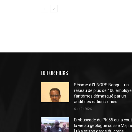
EDITOR PICKS
Séisme à l’UNOPS Bangui : un
réseau de plus de 400 employé
fantômes démasqué par un
audit des nations-unies
6 août 2026
Embuscade du PK 55 qui a cou
la vie au géologue suisse Majin
Luka et son garde du corps :