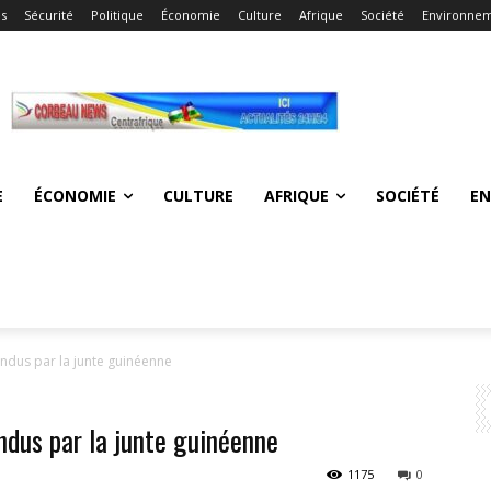
és
Sécurité
Politique
Économie
Culture
Afrique
Société
Environne
E
ÉCONOMIE
CULTURE
AFRIQUE
SOCIÉTÉ
E
ndus par la junte guinéenne
ndus par la junte guinéenne
1175
0