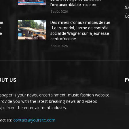
l’invraisemblable mise en...
S
6 août 2026
É
ue
Des mines d’or aux milices de rue
e
: Le tramadol, l’arme de contrôle
se
social de Wagner sur la jeunesse
centrafricaine
6 août 2026
OUT US
F
paper is your news, entertainment, music fashion website.
rovide you with the latest breaking news and videos
ight from the entertainment industry.
act us:
contact@yoursite.com