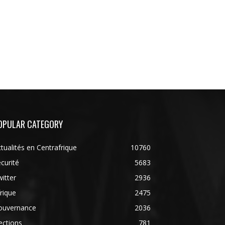
OPULAR CATEGORY
tualités en Centrafrique
10760
curité
5683
itter
2936
rique
2475
ouvernance
2036
ections
781