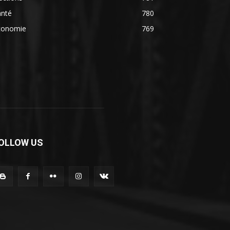
anté
780
conomie
769
OLLOW US