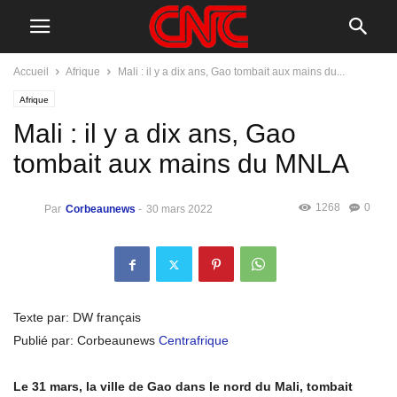
Accueil
Afrique
Mali : il y a dix ans, Gao tombait aux mains du...
Afrique
Mali : il y a dix ans, Gao
tombait aux mains du MNLA
1268
0
Par
Corbeaunews
-
30 mars 2022
Texte par: DW français
Publié par: Corbeaunews
Centrafrique
Le 31 mars, la ville de Gao dans le nord du Mali, tombait