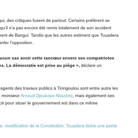
i, des critiques fusent de partout. Certains préfèrent se
u’il n’a pas encore été remis totalement de son accident
ment de Bangui. Tandis que les autres estiment que Touadera
nler l’opposition.
aucun cas avoir cette rancœur envers ses compatriotes
. La démocratie est prise au piège »,
déclare un
is agents des travaux publics à Tiringoulou sont entre autre les
e, monsieur
Arnaud Djoubaye Abazène
, mais également ses
lacé pour situer le gouvernement est dans ce même
ce, modification de la Constitution, Touadera lâche une partie