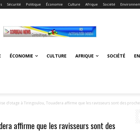
és
Sécurité
Politique
Économie
Culture
Afrique
Société
Environne
E
ÉCONOMIE
CULTURE
AFRIQUE
SOCIÉTÉ
E
rise d’otage à Tiringoulou, Touadera affirme que les ravisseurs sont des proches
dera affirme que les ravisseurs sont des