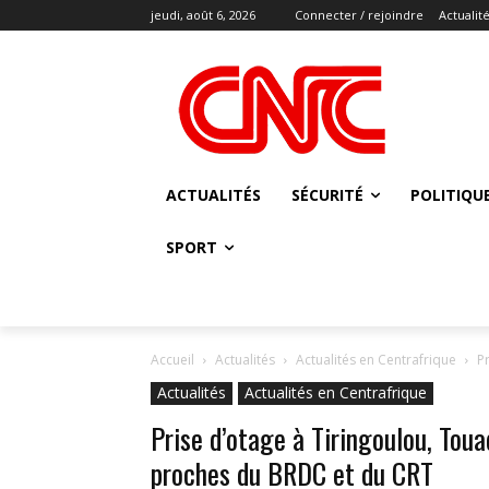
jeudi, août 6, 2026
Connecter / rejoindre
Actualit
ACTUALITÉS
SÉCURITÉ
POLITIQU
SPORT
Accueil
Actualités
Actualités en Centrafrique
P
Actualités
Actualités en Centrafrique
Prise d’otage à Tiringoulou, Toua
proches du BRDC et du CRT