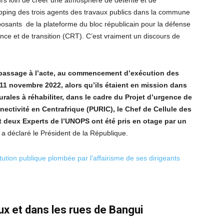
s loin de créer une atmosphère de détente et de
napping des trois agents des travaux publics dans la commune
osants de la plateforme du bloc républicain pour la défense
ance et de transition (CRT). C’est vraiment un discours de
 passage à l’acte, au commencement d’exécution des
e 11 novembre 2022, alors qu’ils étaient en mission dans
urales à réhabiliter, dans le cadre du Projet d’urgence de
ectivité en Centrafrique (PURIC), le Chef de Cellule des
et deux Experts de l’UNOPS ont été pris en otage par un
a déclaré le Président de la République.
itution publique plombée par l’affairisme de ses dirigeants
ux et dans les rues de Bangui