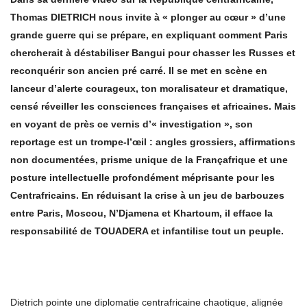
Thomas DIETRICH nous invite
à
«
plonger au c
œ
ur
»
d
’
une
grande guerre qui se pr
é
pare, en expliquant comment Paris
chercherait
à
d
é
stabiliser Bangui pour chasser les Russes et
reconqu
é
rir son ancien pr
é
carr
é
. Il se met en sc
è
ne en
lanceur d
’
alerte courageux, ton moralisateur et dramatique,
cens
é
r
é
veiller les consciences fran
ç
aises et africaines. Mais
en voyant de pr
è
s ce vernis d
’«
investigation
»
, son
reportage est un trompe
‑
l
’œ
il : angles grossiers, affirmations
non document
é
es, prisme unique de la Fran
ç
afrique et une
posture intellectuelle profond
é
ment m
é
prisante pour les
Centrafricains. En r
é
duisant la crise
à
un jeu de barbouzes
entre Paris, Moscou, N
’
Djamena et Khartoum, il efface la
responsabilit
é
de TOUADERA et infantilise tout un peuple.
Dietrich pointe une diplomatie centrafricaine chaotique, alignée