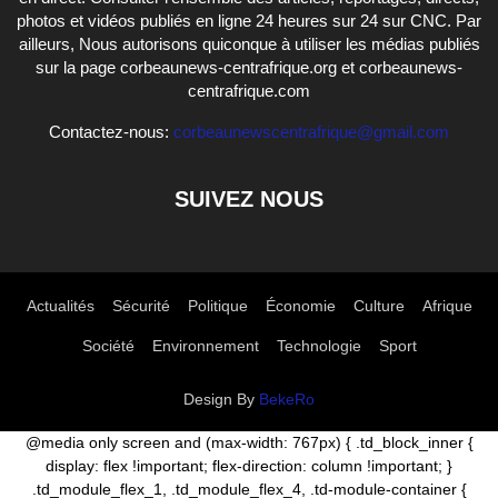
photos et vidéos publiés en ligne 24 heures sur 24 sur CNC. Par
ailleurs, Nous autorisons quiconque à utiliser les médias publiés
sur la page corbeaunews-centrafrique.org et corbeaunews-
centrafrique.com
Contactez-nous:
corbeaunewscentrafrique@gmail.com
SUIVEZ NOUS
Actualités
Sécurité
Politique
Économie
Culture
Afrique
Société
Environnement
Technologie
Sport
Design By
BekeRo
@media only screen and (max-width: 767px) { .td_block_inner {
display: flex !important; flex-direction: column !important; }
.td_module_flex_1, .td_module_flex_4, .td-module-container {