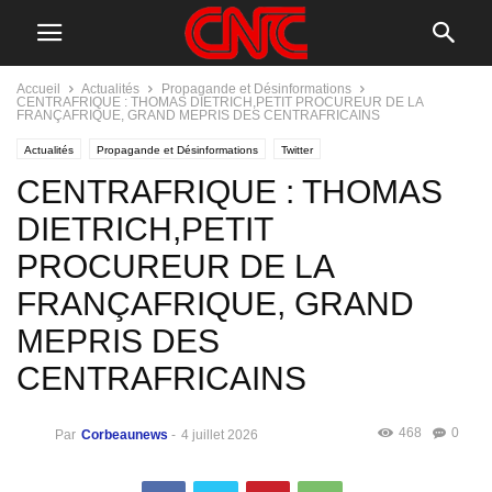
Accueil
Actualités
Propagande et Désinformations
CENTRAFRIQUE : THOMAS DIETRICH,PETIT PROCUREUR DE LA
FRANÇAFRIQUE, GRAND MEPRIS DES CENTRAFRICAINS
Actualités
Propagande et Désinformations
Twitter
CENTRAFRIQUE : THOMAS
DIETRICH,PETIT
PROCUREUR DE LA
FRANÇAFRIQUE, GRAND
MEPRIS DES
CENTRAFRICAINS
468
0
Par
Corbeaunews
-
4 juillet 2026