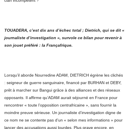
clan incompétent ?
TOUADERA, c
’
est dix ans d
’é
chec total ; Dietrich, qui se dit
«
journaliste d
’
investigation
»
, survole ce bilan pour revenir
à
son jouet pr
é
f
é
r
é
: la Fran
ç
afrique.
Lorsqu’il aborde Nourredine ADAM, DIETRICH égrène les clichés
: seigneur de guerre sanguinaire, financé par BURHAN et DEBY,
prêt à marcher sur Bangui grâce à des alliances et des réseaux
opposants. Il affirme qu’ADAM aurait séjourné en France pour
rencontrer « toute l’opposition centrafricaine », sans fournir la
moindre preuve sérieuse. Un journaliste d’investigation digne de
ce nom ne se contente pas d’un « selon mes informations » pour
lancer des accusations aussi lourdes. Plus grave encore, en