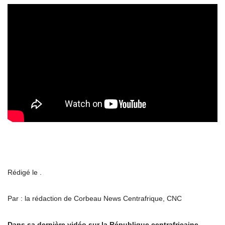
Rédigé le .
Par : la rédaction de Corbeau News Centrafrique, CNC
Dans sa derni
è
re vid
é
o sur la R
é
publique centrafricaine,