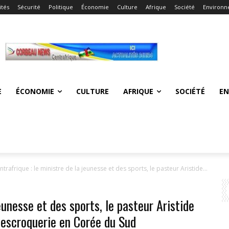
ités
Sécurité
Politique
Économie
Culture
Afrique
Société
Environ
E
ÉCONOMIE
CULTURE
AFRIQUE
SOCIÉTÉ
E
ntrafrique : le ministre de la jeunesse et des sports, le pasteur Aristide...
eunesse et des sports, le pasteur Aristide
 escroquerie en Corée du Sud