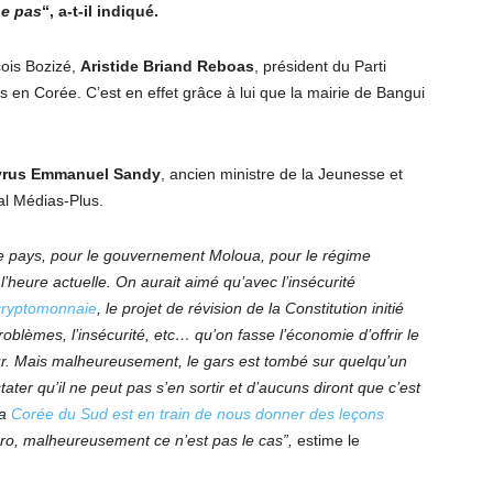
ne pas
“, a-t-il indiqué.
ois Bozizé,
Aristide Briand Reboas
, président du Parti
s en Corée. C’est en effet grâce à lui que la mairie de Bangui
yrus Emmanuel Sandy
, ancien ministre de la Jeunesse et
nal Médias-Plus.
le pays, pour le gouvernement Moloua, pour le régime
heure actuelle. On aurait aimé qu’avec l’insécurité
 cryptomonnaie
, le projet de révision de la Constitution initié
oblèmes, l’insécurité, etc… qu’on fasse l’économie d’offrir le
ur. Mais malheureusement, le gars est tombé sur quelqu’un
ter qu’il ne peut pas s’en sortir et d’aucuns diront que c’est
la
Corée du Sud est en train de nous donner des leçons
ro, malheureusement ce n’est pas le cas”,
estime le