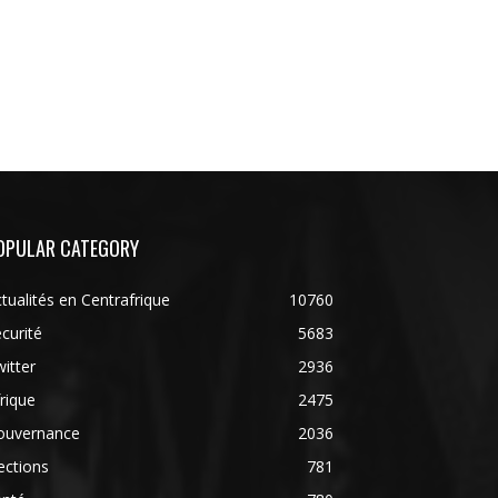
OPULAR CATEGORY
tualités en Centrafrique
10760
curité
5683
itter
2936
rique
2475
ouvernance
2036
ections
781