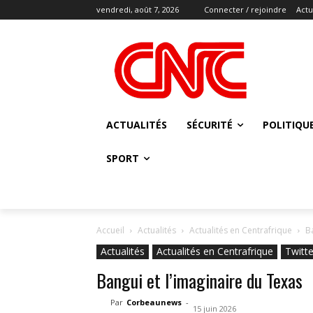
vendredi, août 7, 2026
Connecter / rejoindre
Actu
ACTUALITÉS
SÉCURITÉ
POLITIQU
SPORT
Accueil
Actualités
Actualités en Centrafrique
B
Actualités
Actualités en Centrafrique
Twitte
Bangui et l’imaginaire du Texas
Par
Corbeaunews
-
15 juin 2026