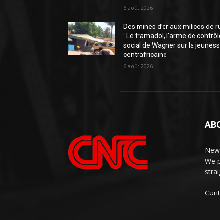
6 août 2026
Des mines d’or aux milices de r
: Le tramadol, l’arme de contrôl
social de Wagner sur la jeunes
centrafricaine
6 août 2026
AB
News
We p
stra
Cont