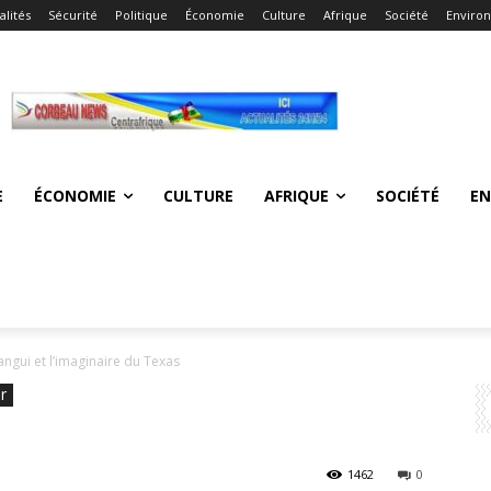
alités
Sécurité
Politique
Économie
Culture
Afrique
Société
Enviro
E
ÉCONOMIE
CULTURE
AFRIQUE
SOCIÉTÉ
E
angui et l’imaginaire du Texas
r
1462
0