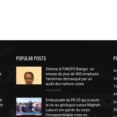
POPULAR POSTS
P
Séisme à l’UNOPS Bangui : un
Ac
s
réseau de plus de 400 employés
Sé
fantômes démasqué par un
audit des nations-unies
Tw
6 août 2026
Af
té
Embuscade du PK 55 qui a couté
G
eh
la vie au géologue suisse Majineh
Él
Luka et son garde du corps :
l’invraisemblable mise en...