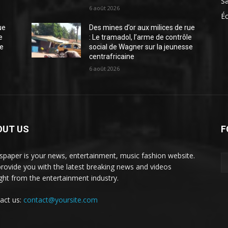
S
6 août 2026
É
ue
Des mines d’or aux milices de rue
e
: Le tramadol, l’arme de contrôle
se
social de Wagner sur la jeunesse
centrafricaine
6 août 2026
OUT US
F
paper is your news, entertainment, music fashion website.
rovide you with the latest breaking news and videos
ight from the entertainment industry.
act us:
contact@yoursite.com