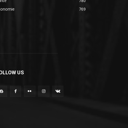
anté
780
conomie
769
OLLOW US