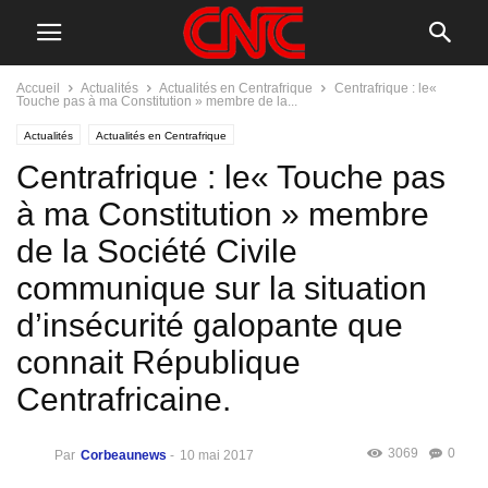
Accueil
Actualités
Actualités en Centrafrique
Centrafrique : le«
Touche pas à ma Constitution » membre de la...
Actualités
Actualités en Centrafrique
Centrafrique : le« Touche pas
à ma Constitution » membre
de la Société Civile
communique sur la situation
d’insécurité galopante que
connait République
Centrafricaine.
3069
0
Par
Corbeaunews
-
10 mai 2017