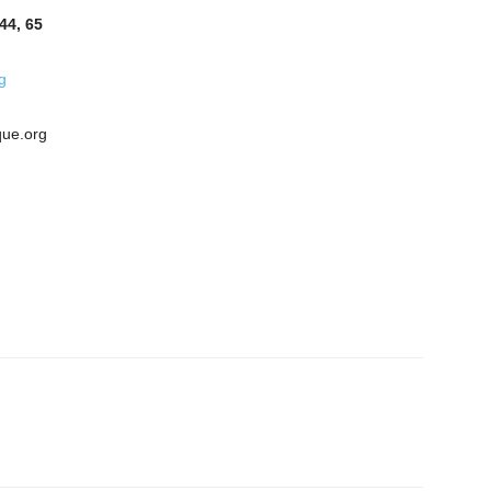
44, 65
g
que.org