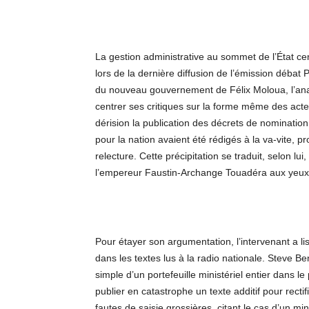
La gestion administrative au sommet de l’État cen
lors de la dernière diffusion de l’émission débat
du nouveau gouvernement de Félix Moloua, l’ana
centrer ses critiques sur la forme même des actes
dérision la publication des décrets de nominatio
pour la nation avaient été rédigés à la va-vite,
relecture. Cette précipitation se traduit, selon lui
l’empereur Faustin-Archange Touadéra aux yeux 
Pour étayer son argumentation, l’intervenant a l
dans les textes lus à la radio nationale. Steve 
simple d’un portefeuille ministériel entier dans le
publier en catastrophe un texte additif pour rectif
fautes de saisie grossières, citant le cas d’un mi