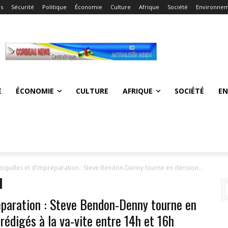
és
Sécurité
Politique
Économie
Culture
Afrique
Société
Environne
E
ÉCONOMIE
CULTURE
AFRIQUE
SOCIÉTÉ
E
quilles et d’impréparation : Steve Bendon-Denny tourne en dérision...
éparation : Steve Bendon-Denny tourne en
 rédigés à la va-vite entre 14h et 16h