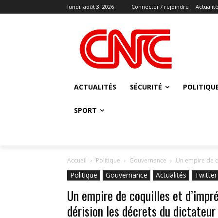
lundi, août 3, 2026
Connecter / rejoindre
Actualit
ACTUALITÉS
SÉCURITÉ
POLITIQU
SPORT
Accueil
Politique
Gouvernance
Un empire de co
Politique
Gouvernance
Actualités
Twitter
Un empire de coquilles et d’impr
dérision les décrets du dictateur