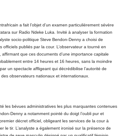
trafricain a fait l’objet d’un examen particulièrement sévère
 Patara sur Radio Ndeke Luka. Invité à analyser la formation
lyste socio-politique Steve Bendon-Denny a choisi de
 officiels publiés par la cour. L’observateur a tourné en
n, affirmant que ces documents d’une importance capitale
 probablement entre 14 heures et 16 heures, sans la moindre
, par un spectacle affligeant qui décrédibilise l’autorité de
des observateurs nationaux et internationaux.
isté les bévues administratives les plus marquantes contenues
Bendon-Denny a notamment pointé du doigt l’oubli pur et
 premier décret officiel, obligeant les services de la cour à
ier le tir. L’analyste a également ironisé sur la présence de
nistre de sexe masculin désigné par un qualificatif féminin