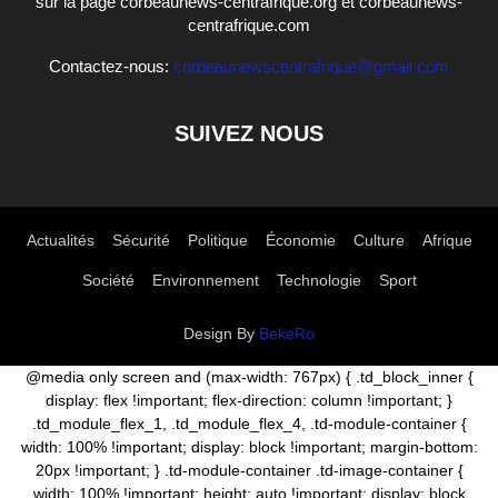
sur la page corbeaunews-centrafrique.org et corbeaunews-
centrafrique.com
Contactez-nous:
corbeaunewscentrafrique@gmail.com
SUIVEZ NOUS
Actualités
Sécurité
Politique
Économie
Culture
Afrique
Société
Environnement
Technologie
Sport
Design By
BekeRo
@media only screen and (max-width: 767px) { .td_block_inner {
display: flex !important; flex-direction: column !important; }
.td_module_flex_1, .td_module_flex_4, .td-module-container {
width: 100% !important; display: block !important; margin-bottom:
20px !important; } .td-module-container .td-image-container {
width: 100% !important; height: auto !important; display: block