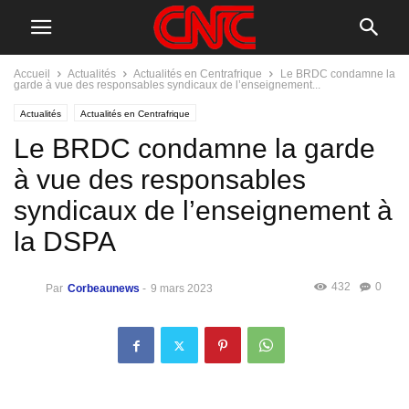
Accueil
Actualités
Actualités en Centrafrique
Le BRDC condamne la
garde à vue des responsables syndicaux de l’enseignement...
Actualités
Actualités en Centrafrique
Le BRDC condamne la garde
à vue des responsables
syndicaux de l’enseignement à
la DSPA
432
0
Par
Corbeaunews
-
9 mars 2023