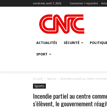
vendredi, août 7, 2026
Connecter / rejoindre
Actu
ACTUALITÉS
SÉCURITÉ
POLITIQU
SPORT
Accueil
Sports
Incendie partiel au centre commerci
Sports
Incendie partiel au centre comme
s’élèvent, le gouvernement réagi