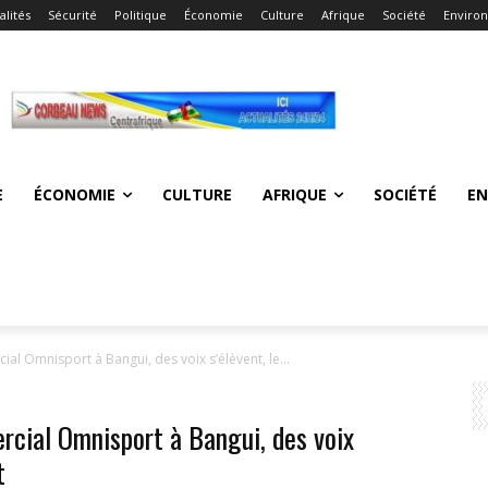
alités
Sécurité
Politique
Économie
Culture
Afrique
Société
Enviro
E
ÉCONOMIE
CULTURE
AFRIQUE
SOCIÉTÉ
E
al Omnisport à Bangui, des voix s’élèvent, le...
rcial Omnisport à Bangui, des voix
t