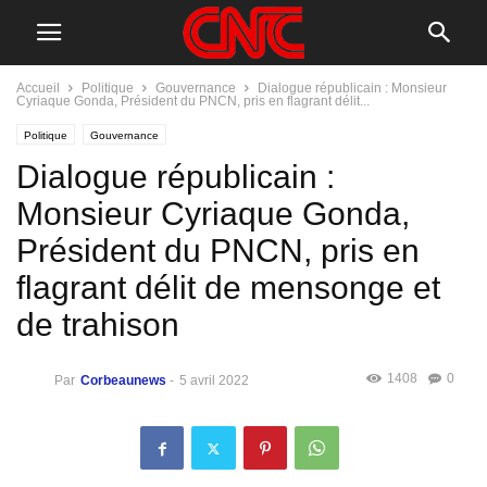
Accueil
Politique
Gouvernance
Dialogue républicain : Monsieur
Cyriaque Gonda, Président du PNCN, pris en flagrant délit...
Politique
Gouvernance
Dialogue républicain :
Monsieur Cyriaque Gonda,
Président du PNCN, pris en
flagrant délit de mensonge et
de trahison
1408
0
Par
Corbeaunews
-
5 avril 2022