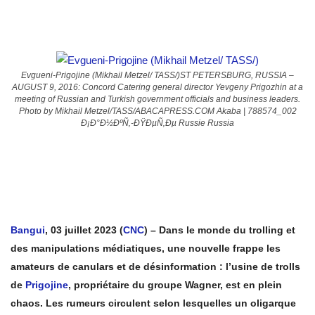
Evgueni-Prigojine (Mikhail Metzel/ TASS/)ST PETERSBURG, RUSSIA –
AUGUST 9, 2016: Concord Catering general director Yevgeny Prigozhin at a
meeting of Russian and Turkish government officials and business leaders.
Photo by Mikhail Metzel/TASS/ABACAPRESS.COM Akaba | 788574_002
Ð¡Ð°Ð½ÐºÑ‚-ÐŸÐµÑ‚Ðµ Russie Russia
Bangui
, 03 juillet 2023 (
CNC
) – Dans le monde du trolling et
des manipulations médiatiques, une nouvelle frappe les
amateurs de canulars et de désinformation : l’usine de trolls
de
Prigojine
, propriétaire du groupe Wagner, est en plein
chaos. Les rumeurs circulent selon lesquelles un oligarque