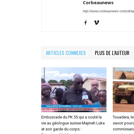
Corbeaunews
http://www.corbeaunews-centrafri
ARTICLES CONNEXES
PLUS DE L'AUTEUR
Embuscade du PK 55 qui a couté la
Touadera, le
vie au géologue suisse Majineh Luka
savoir pourq
et son garde du corps :
commissaria