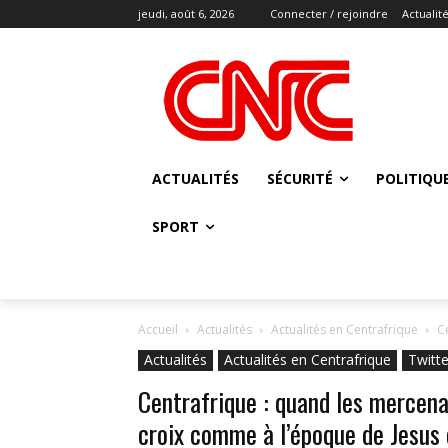
jeudi, août 6, 2026
Connecter / rejoindre
Actualit
ACTUALITÉS
SÉCURITÉ
POLITIQU
SPORT
Accueil
Actualités
Actualités en Centrafrique
Ce
Actualités
Actualités en Centrafrique
Twitte
Centrafrique : quand les mercenai
croix comme à l’époque de Jesu