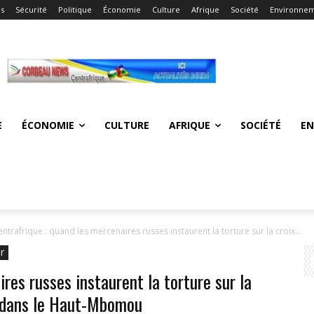
és
Sécurité
Politique
Économie
Culture
Afrique
Société
Environne
E
ÉCONOMIE
CULTURE
AFRIQUE
SOCIÉTÉ
E
ntrafrique : quand les mercenaires russes instaurent la torture sur la croix...
r
res russes instaurent la torture sur la
s dans le Haut-Mbomou