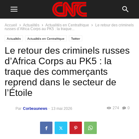
Accueil
Actualités
Actualités en Centrafrique
Le retour des criminels
russes d’Africa Corps au PK5 : la traque...
Actualités
Actualités en Centrafrique
Twitter
Le retour des criminels russes
d’Africa Corps au PK5 : la
traque des commerçants
reprend dans le secteur de
l’Étoile
274
0
Par
Corbeaunews
-
13 mai 2026