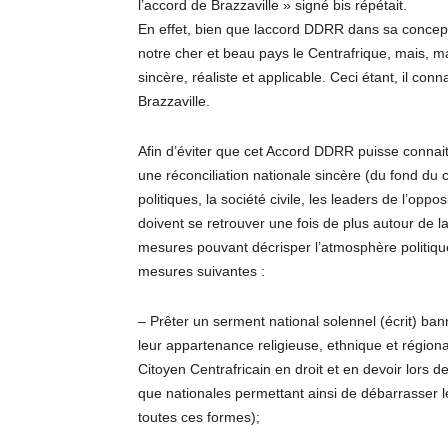
l’accord de Brazzaville » signé bis répétait.
En effet, bien que laccord DDRR dans sa conceptu
notre cher et beau pays le Centrafrique, mais, 
sincère, réaliste et applicable. Ceci étant, il co
Brazzaville.
Afin d’éviter que cet Accord DDRR puisse connait
une réconciliation nationale sincère (du fond du c
politiques, la société civile, les leaders de l’opp
doivent se retrouver une fois de plus autour de l
mesures pouvant décrisper l’atmosphère politique.
mesures suivantes :
– Prêter un serment national solennel (écrit) bann
leur appartenance religieuse, ethnique et régiona
Citoyen Centrafricain en droit et en devoir lors d
que nationales permettant ainsi de débarrasser l
toutes ces formes);