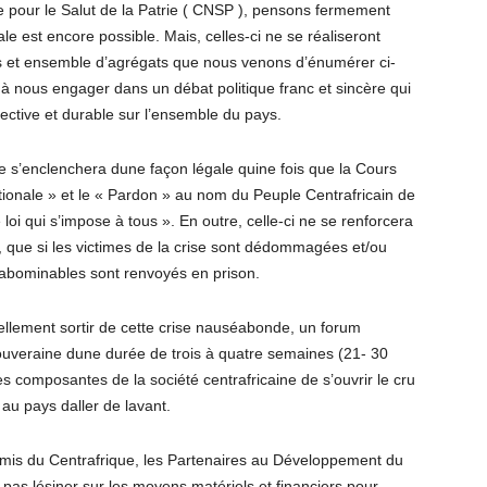
e pour le Salut de la Patrie ( CNSP ), pensons fermement
le est encore possible. Mais, celles-ci ne se réaliseront
res et ensemble d’agrégats que nous venons d’énumérer ci-
à nous engager dans un débat politique franc et sincère qui
fective et durable sur l’ensemble du pays.
ne s’enclenchera dune façon légale quine fois que la Cours
ationale » et le « Pardon » au nom du Peuple Centrafricain de
oi qui s’impose à tous ». En outre, celle-ci ne se renforcera
s, que si les victimes de la crise sont dédommagées et/ou
 abominables sont renvoyés en prison.
ellement sortir de cette crise nauséabonde, un forum
Souveraine dune durée de trois à quatre semaines (21- 30
 les composantes de la société centrafricaine de s’ouvrir le cru
au pays daller de lavant.
 Amis du Centrafrique, les Partenaires au Développement du
pas lésiner sur les moyens matériels et financiers pour