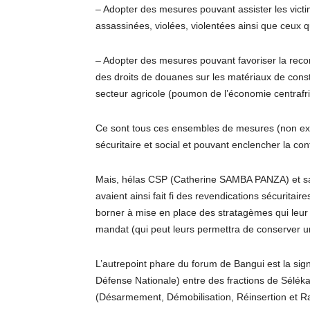
– Adopter des mesures pouvant assister les victime
assassinées, violées, violentées ainsi que ceux q
– Adopter des mesures pouvant favoriser la reco
des droits de douanes sur les matériaux de cons
secteur agricole (poumon de l’économie centrafri
Ce sont tous ces ensembles de mesures (non exha
sécuritaire et social et pouvant enclencher la co
Mais, hélas CSP (Catherine SAMBA PANZA) et sa 
avaient ainsi fait fi des revendications sécuritair
borner à mise en place des stratagèmes qui leur 
mandat (qui peut leurs permettra de conserver un
L’autrepoint phare du forum de Bangui est la sign
Défense Nationale) entre des fractions de Sélék
(Désarmement, Démobilisation, Réinsertion et Rap