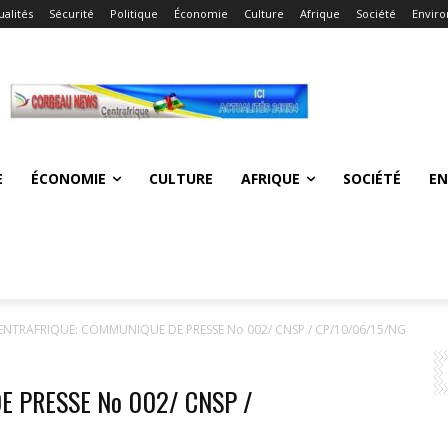
ualités
Sécurité
Politique
Économie
Culture
Afrique
Société
Envir
E
ÉCONOMIE
CULTURE
AFRIQUE
SOCIÉTÉ
E
ENTRAFRIQUE: COMMUNIQUE DE PRESSE No 002/ CNSP / CP/10/06/15/NG
E PRESSE No 002/ CNSP /