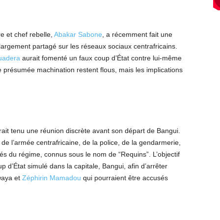
re et chef rebelle,
Abakar Sabone
, a récemment fait une
 largement partagé sur les réseaux sociaux centrafricains.
uadera
aurait fomenté un faux coup d’État contre lui-même
te présumée machination restent flous, mais les implications
rait tenu une réunion discrète avant son départ de Bangui.
de l’armée centrafricaine, de la police, de la gendarmerie,
s du régime, connus sous le nom de “Requins”. L’objectif
 d’État simulé dans la capitale, Bangui, afin d’arrêter
waya et
Zéphirin Mamadou
qui pourraient être accusés