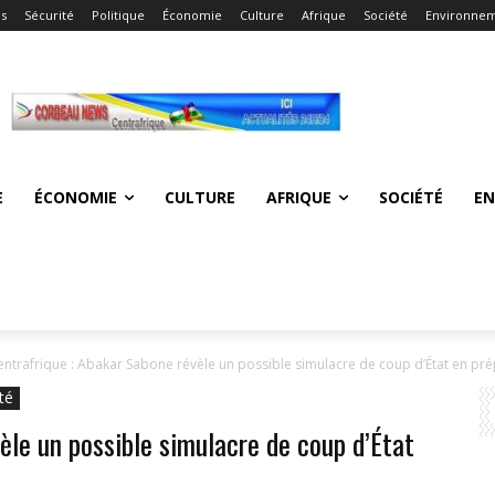
és
Sécurité
Politique
Économie
Culture
Afrique
Société
Environne
E
ÉCONOMIE
CULTURE
AFRIQUE
SOCIÉTÉ
E
entrafrique : Abakar Sabone révèle un possible simulacre de coup d’État en pr
té
èle un possible simulacre de coup d’État