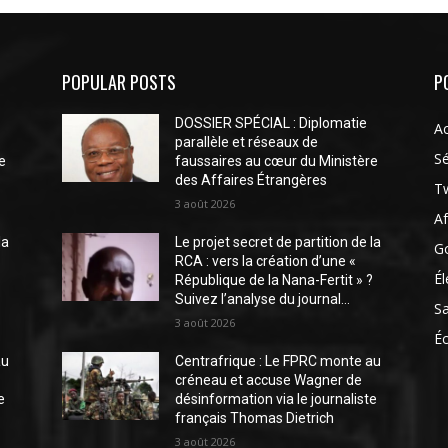
POPULAR POSTS
P
DOSSIER SPÉCIAL : Diplomatie
Ac
parallèle et réseaux de
Sé
e
faussaires au cœur du Ministère
des Affaires Étrangères
Tw
3 août 2026
Af
la
Le projet secret de partition de la
G
RCA : vers la création d’une «
Él
?
République de la Nana-Fertit » ?
Suivez l’analyse du journal...
S
3 août 2026
É
au
Centrafrique : Le FPRC monte au
créneau et accuse Wagner de
e
désinformation via le journaliste
français Thomas Dietrich
3 août 2026