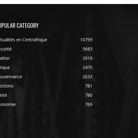
OPULAR CATEGORY
tualités en Centrafrique
10759
curité
5683
itter
2919
rique
2475
ouvernance
2033
ections
781
anté
780
conomie
769