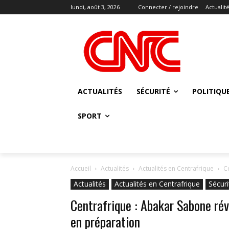
lundi, août 3, 2026
Connecter / rejoindre
Actualit
ACTUALITÉS
SÉCURITÉ
POLITIQU
SPORT
Accueil
Actualités
Actualités en Centrafrique
C
Actualités
Actualités en Centrafrique
Sécuri
Centrafrique : Abakar Sabone rév
en préparation