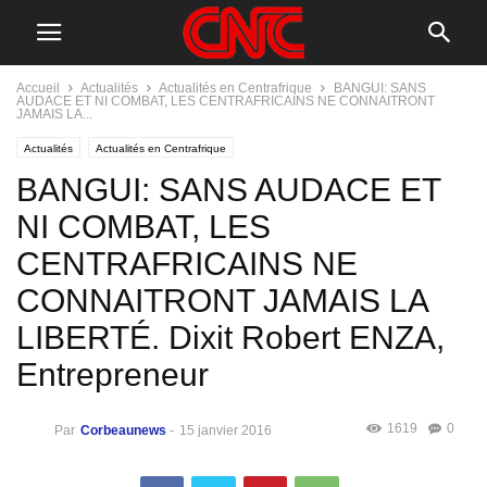
Accueil
Actualités
Actualités en Centrafrique
BANGUI: SANS
AUDACE ET NI COMBAT, LES CENTRAFRICAINS NE CONNAITRONT
JAMAIS LA...
Actualités
Actualités en Centrafrique
BANGUI: SANS AUDACE ET
NI COMBAT, LES
CENTRAFRICAINS NE
CONNAITRONT JAMAIS LA
LIBERTÉ. Dixit Robert ENZA,
Entrepreneur
1619
0
Par
Corbeaunews
-
15 janvier 2016