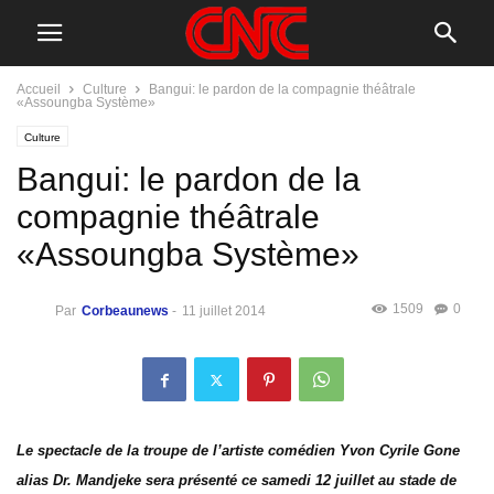
Accueil
Culture
Bangui: le pardon de la compagnie théâtrale
«Assoungba Système»
Culture
Bangui: le pardon de la
compagnie théâtrale
«Assoungba Système»
1509
0
Par
Corbeaunews
-
11 juillet 2014
Le spectacle de la troupe de l’artiste comédien Yvon Cyrile Gone
alias Dr. Mandjeke sera présenté ce samedi 12 juillet au stade de