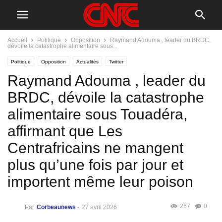
Accueil
Politique
Opposition
Raymand Adouma , leader du BRDC,
dévoile la catastrophe alimentaire sous...
Politique
Opposition
Actualités
Twitter
Raymand Adouma , leader du
BRDC, dévoile la catastrophe
alimentaire sous Touadéra,
affirmant que Les
Centrafricains ne mangent
plus qu’une fois par jour et
importent même leur poison
267
0
Par
Corbeaunews
-
27 avril 2026