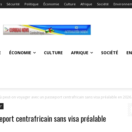
és
Sécurité
Politique
Économie
Culture
Afrique
Société
Environne
E
ÉCONOMIE
CULTURE
AFRIQUE
SOCIÉTÉ
E
ù peut-on voyager avec un passeport centrafricain sans visa préalable en 2026.
r
port centrafricain sans visa préalable