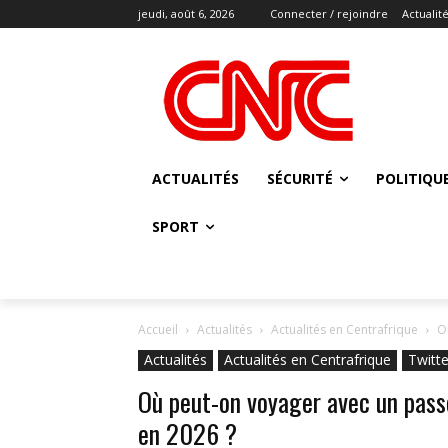
jeudi, août 6, 2026
Connecter / rejoindre
Actualit
ACTUALITÉS
SÉCURITÉ
POLITIQU
SPORT
Accueil
Actualités
Actualités en Centrafrique
O
Actualités
Actualités en Centrafrique
Twitte
Où peut-on voyager avec un passe
en 2026 ?