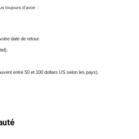
s toujours d’avoir :
otre date de retour.
el).
ouvent entre 50 et 100 dollars US selon les pays).
auté