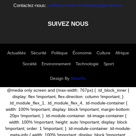
Contactez-nous:
corbeaunewscentrafrique@gmail.com
SUIVEZ NOUS
Actualités
Sécurité
Politique
Économie
Culture
Afrique
Société
Environnement
Technologie
Sport
Design By
BekeRo
@media only screen and (max-width: 767px) { .td_block_inner {
display: flex !important; flex-direction: column !important; }
.td_module_flex_1, .td_module_flex_4, .td-module-container {
width: 100% !important; display: block !important; margin-bottom:
20px !important; } .td-module-container .td-image-container {
width: 100% !important; height: auto !important; display: block
!important; order: 1 !important; } .td-module-container .td-module-
meta-info { width: 100% !important; display: block !important;