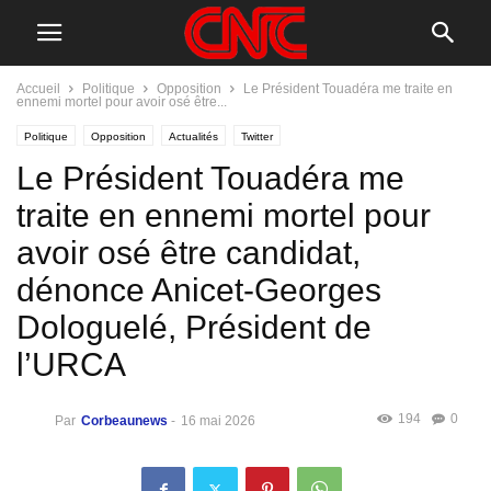
Accueil
Politique
Opposition
Le Président Touadéra me traite en
ennemi mortel pour avoir osé être...
Politique
Opposition
Actualités
Twitter
Le Président Touadéra me
traite en ennemi mortel pour
avoir osé être candidat,
dénonce Anicet-Georges
Dologuelé, Président de
l’URCA
194
0
Par
Corbeaunews
-
16 mai 2026