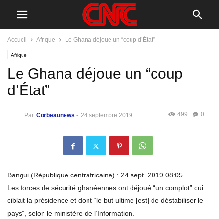
Accueil
Afrique
Le Ghana déjoue un “coup d’État”
Afrique
Le Ghana déjoue un “coup
d’État”
499
0
Par
Corbeaunews
-
24 septembre 2019
Bangui (République centrafricaine) : 24 sept. 2019 08:05.
Les forces de sécurité ghanéennes ont déjoué “un complot” qui
ciblait la présidence et dont “le but ultime [est] de déstabiliser le
pays”, selon le ministère de l’Information.