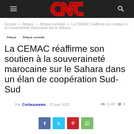
Accueil
Afrique
Afrique centrale
La CEMAC réaffirme son soutien à
la souveraineté marocaine sur le Sahara...
Afrique
Afrique centrale
La CEMAC réaffirme son
soutien à la souveraineté
marocaine sur le Sahara dans
un élan de coopération Sud-
Sud
1148
0
Par
Corbeaunews
-
25 juin 2025