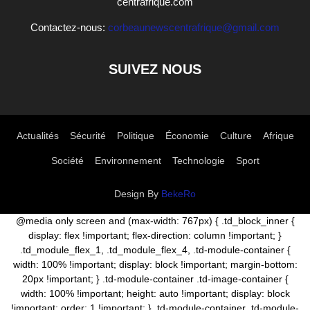
centrafrique.com
Contactez-nous:
corbeaunewscentrafrique@gmail.com
SUIVEZ NOUS
Actualités
Sécurité
Politique
Économie
Culture
Afrique
Société
Environnement
Technologie
Sport
Design By
BekeRo
@media only screen and (max-width: 767px) { .td_block_inner {
display: flex !important; flex-direction: column !important; }
.td_module_flex_1, .td_module_flex_4, .td-module-container {
width: 100% !important; display: block !important; margin-bottom:
20px !important; } .td-module-container .td-image-container {
width: 100% !important; height: auto !important; display: block
!important; order: 1 !important; } .td-module-container .td-module-