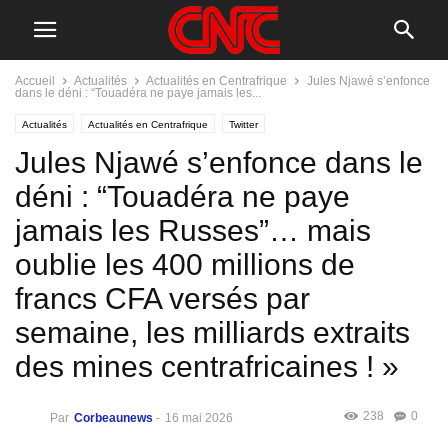
Accueil
Actualités
Actualités en Centrafrique
Jules Njawé s’enfonce
dans le déni : “Touadéra ne paye jamais les...
Actualités
Actualités en Centrafrique
Twitter
Jules Njawé s’enfonce dans le
déni : “Touadéra ne paye
jamais les Russes”… mais
oublie les 400 millions de
francs CFA versés par
semaine, les milliards extraits
des mines centrafricaines ! »
238
0
Par
Corbeaunews
-
16 mai 2026