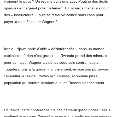
vraiment le pays ? Un régime qui signe avec Poutine des deals
opaques engageant potentiellement 10 milliards mensuels pour
des « instructeurs », puis se retrouve coincé sans cash pour
payer la note finale de Wagner ?
Ironie : Njawé parle d’aide « désintéressée » dans un monde
capitaliste où rien n’est gratuit. Le Rwanda prend des minerais
pour son aide, Wagner a vidé les sous-sols centrafricains.
Touadéra, pris à la gorge financièrement, envoie son porte-voix
camoufler la réalité : dettes accumulées, économie pillée,
population qui souffre pendant que les Russes s’enrichissent.
En réalité, cette conférence n’a pas démenti grand-chose : elle a
confirmé le malaise. Touadéra et sa clique mafieuse sont coincés