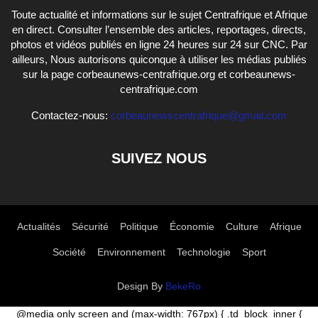
Toute actualité et informations sur le sujet Centrafrique et Afrique
en direct. Consulter l’ensemble des articles, reportages, directs,
photos et vidéos publiés en ligne 24 heures sur 24 sur CNC. Par
ailleurs, Nous autorisons quiconque à utiliser les médias publiés
sur la page corbeaunews-centrafrique.org et corbeaunews-
centrafrique.com
Contactez-nous:
corbeaunewscentrafrique@gmail.com
SUIVEZ NOUS
Actualités
Sécurité
Politique
Économie
Culture
Afrique
Société
Environnement
Technologie
Sport
Design By
BekeRo
@media only screen and (max-width: 767px) { .td_block_inner {