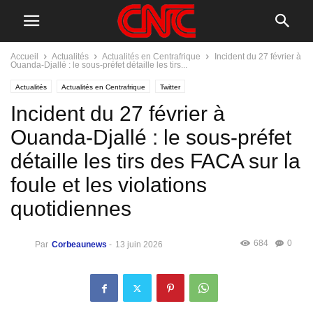
Accueil
Actualités
Actualités en Centrafrique
Incident du 27 février à
Ouanda-Djallé : le sous-préfet détaille les tirs...
Actualités
Actualités en Centrafrique
Twitter
Incident du 27 février à
Ouanda-Djallé : le sous-préfet
détaille les tirs des FACA sur la
foule et les violations
quotidiennes
684
0
Par
Corbeaunews
-
13 juin 2026