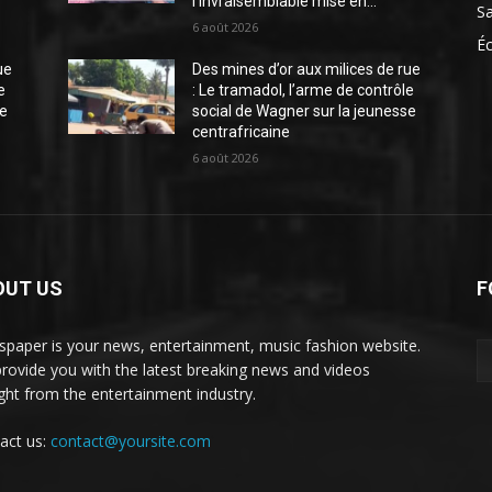
l’invraisemblable mise en...
S
6 août 2026
É
ue
Des mines d’or aux milices de rue
e
: Le tramadol, l’arme de contrôle
se
social de Wagner sur la jeunesse
centrafricaine
6 août 2026
OUT US
F
paper is your news, entertainment, music fashion website.
rovide you with the latest breaking news and videos
ight from the entertainment industry.
act us:
contact@yoursite.com