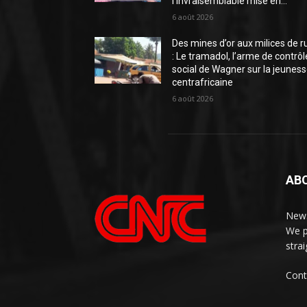
l’invraisemblable mise en...
6 août 2026
Des mines d’or aux milices de r
: Le tramadol, l’arme de contrôl
social de Wagner sur la jeunes
centrafricaine
6 août 2026
AB
News
We p
stra
Cont