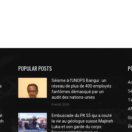
POPULAR POSTS
P
Séisme à l’UNOPS Bangui : un
Ac
s
réseau de plus de 400 employés
Sé
fantômes démasqué par un
audit des nations-unies
Tw
6 août 2026
Af
té
Embuscade du PK 55 qui a couté
G
eh
la vie au géologue suisse Majineh
Él
Luka et son garde du corps :