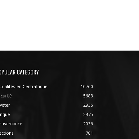
OPULAR CATEGORY
tualités en Centrafrique
10760
curité
5683
itter
2936
rique
2475
ouvernance
2036
ections
781