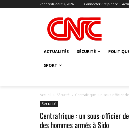
vendredi, août 7, 2026
Connecter / rejoindre
Actu
ACTUALITÉS
SÉCURITÉ
POLITIQU
SPORT
Accueil
Sécurité
Centrafrique : un sous-officier
Sécurité
Centrafrique : un sous-officier 
des hommes armés à Sido