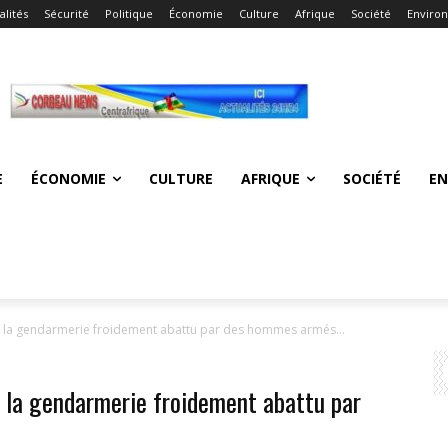
alités
Sécurité
Politique
Économie
Culture
Afrique
Société
Enviro
E
ÉCONOMIE
CULTURE
AFRIQUE
SOCIÉTÉ
E
 de la gendarmerie froidement abattu par des hommes armés...
de la gendarmerie froidement abattu par