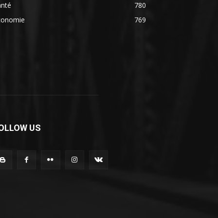
anté
780
conomie
769
OLLOW US