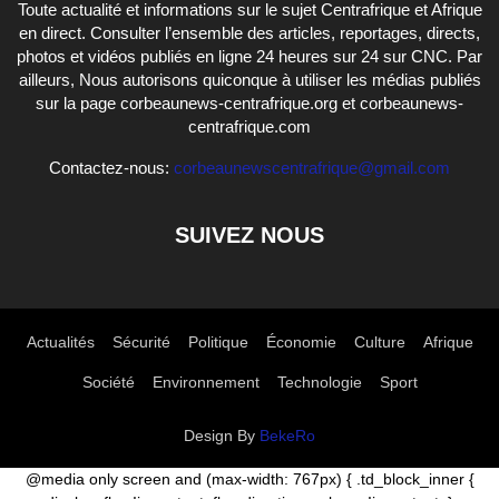
Toute actualité et informations sur le sujet Centrafrique et Afrique
en direct. Consulter l’ensemble des articles, reportages, directs,
photos et vidéos publiés en ligne 24 heures sur 24 sur CNC. Par
ailleurs, Nous autorisons quiconque à utiliser les médias publiés
sur la page corbeaunews-centrafrique.org et corbeaunews-
centrafrique.com
Contactez-nous:
corbeaunewscentrafrique@gmail.com
SUIVEZ NOUS
Actualités
Sécurité
Politique
Économie
Culture
Afrique
Société
Environnement
Technologie
Sport
Design By
BekeRo
@media only screen and (max-width: 767px) { .td_block_inner {