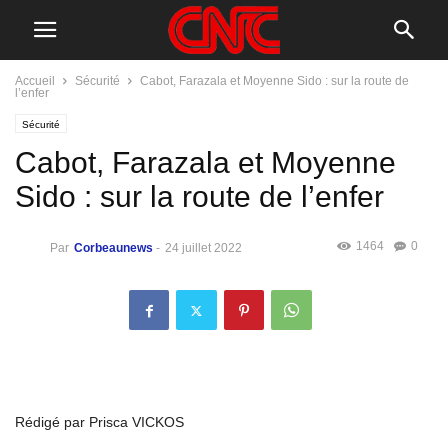
Accueil
Sécurité
Cabot, Farazala et Moyenne Sido : sur la route de
l’enfer
Sécurité
Cabot, Farazala et Moyenne
Sido : sur la route de l’enfer
1464
0
Par
Corbeaunews
-
24 juillet 2022
Rédigé par Prisca VICKOS