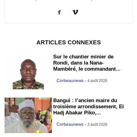
ARTICLES CONNEXES
Sur le chantier minier de
Rondi, dans la Nana-
Mambéré, le commandant...
Corbeaunews
-
4 août 2026
Bangui : l’ancien maire du
troisième arrondissement, El
Hadj Abakar Piko,...
Corbeaunews
-
3 août 2026