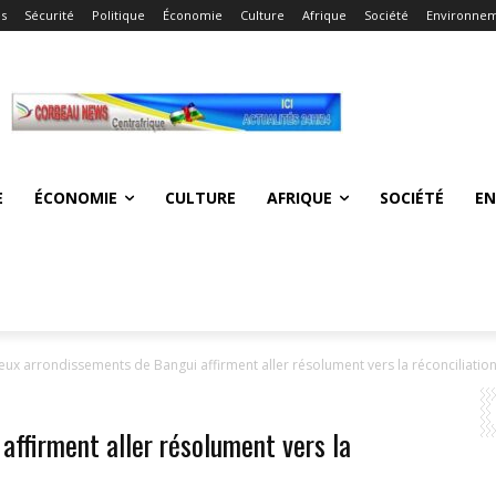
és
Sécurité
Politique
Économie
Culture
Afrique
Société
Environne
E
ÉCONOMIE
CULTURE
AFRIQUE
SOCIÉTÉ
E
eux arrondissements de Bangui affirment aller résolument vers la réconciliatio
ffirment aller résolument vers la