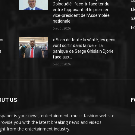
G
Dologuélé : face-à-face tendu
Él
entre l’opposant et le premier
vice-président de l’Assemblée
S
nationale
É
5 août 2026
ns
« Si on dit toute la vérité, les gens
vont sortir dans la rue » : la
e
panique de Serge Ghislain Djorie
face aux...
5 août 2026
OUT US
F
paper is your news, entertainment, music fashion website.
rovide you with the latest breaking news and videos
ight from the entertainment industry.