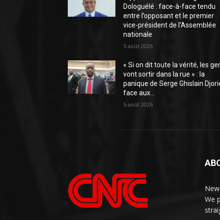
Dologuélé : face-à-face tendu
entre l’opposant et le premier
vice-président de l’Assemblée
nationale
5 août 2026
« Si on dit toute la vérité, les ge
vont sortir dans la rue » : la
panique de Serge Ghislain Djori
face aux...
5 août 2026
AB
News
We p
stra