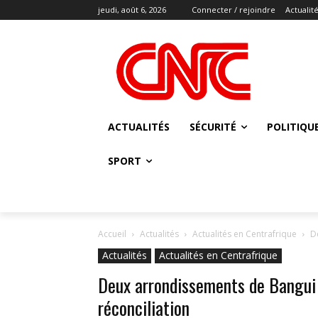
jeudi, août 6, 2026
Connecter / rejoindre
Actualit
ACTUALITÉS
SÉCURITÉ
POLITIQU
SPORT
Accueil
Actualités
Actualités en Centrafrique
D
Actualités
Actualités en Centrafrique
Deux arrondissements de Bangui a
réconciliation