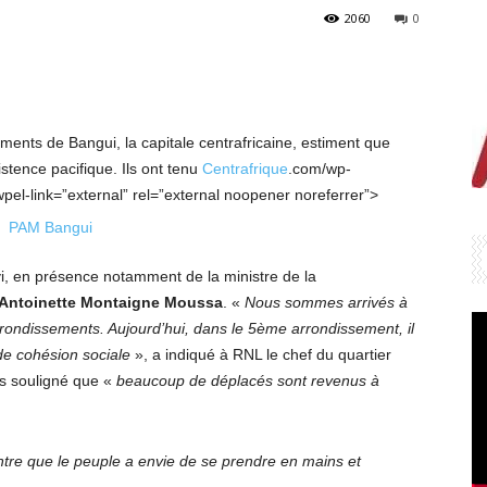
2060
0
nts de Bangui, la capitale centrafricaine, estiment que
stence pacifique. Ils ont tenu
Centrafrique
.com/wp-
el-link=”external” rel=”external noopener noreferrer”>
vi, en présence notamment de la ministre de la
Antoinette Montaigne Moussa
. «
Nous sommes arrivés à
ondissements. Aujourd’hui, dans le 5ème arrondissement, il
 de cohésion sociale
», a indiqué à RNL le chef du quartier
eurs souligné que «
beaucoup de déplacés sont revenus à
ontre que le peuple a envie de se prendre en mains et