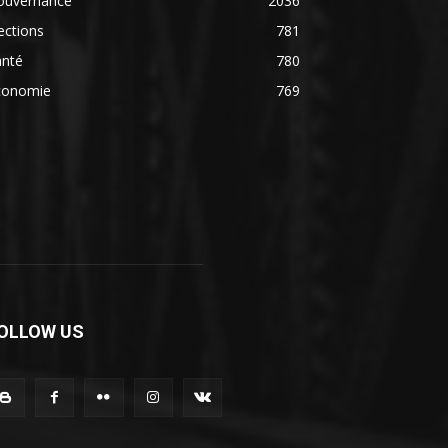
ouvernance
2036
ections
781
anté
780
conomie
769
OLLOW US