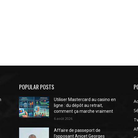
POPULAR POSTS
P
n
Utiliser Mastercard au casino en
Ac
ligne : du dépôt au retrait,
Sé
comment ça marche vraiment
6 août 2026
Tw
Af
Affaire de passeport de
l’opposant Anicet Georges