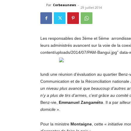
Par
Corbeaunews
-
29 juillet 2014
Les responsables des 3ème et 5ème arrondisseme
leurs administrés avancent sur la voie de la coexi
content/uploads/2014/07/PAM-Bangui.jpg” data-wp
lundi une réunion d’évaluation au quartier Benz-
Communication et de la Réconciliation nationale
un niveau plus avancé que beaucoup d’autres arr
n’y a plus de tirs d’armes, c’est grâce au comité
Benz-vie,
Emmanuel Zangaméto
. Il a par aill
domicile
».
Pour la ministre
Montaigne
, cette «
initiative m