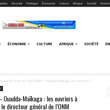
alités
Sécurité
Politique
Économie
Culture
Afrique
Société
Enviro
E
ÉCONOMIE
CULTURE
AFRIQUE
SOCIÉTÉ
E
ravaux de route sur l’axe Ndélé – Ouadda-Maïkaga : les ouvriers à...
r
 – Ouadda-Maïkaga : les ouvriers à
r le directeur général de l’ONM