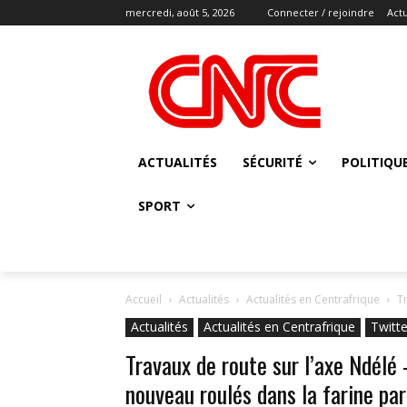
mercredi, août 5, 2026
Connecter / rejoindre
Actu
ACTUALITÉS
SÉCURITÉ
POLITIQU
SPORT
Accueil
Actualités
Actualités en Centrafrique
T
Actualités
Actualités en Centrafrique
Twitte
Travaux de route sur l’axe Ndélé
nouveau roulés dans la farine pa