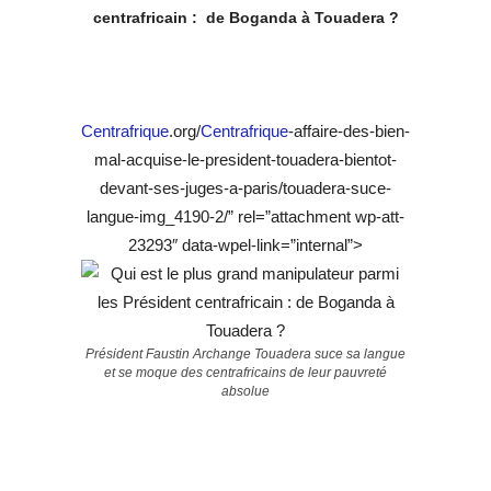
centrafricain : de Boganda à Touadera ?
Centrafrique
.org/
Centrafrique
-affaire-des-bien-
mal-acquise-le-president-touadera-bientot-
devant-ses-juges-a-paris/touadera-suce-
langue-img_4190-2/” rel=”attachment wp-att-
23293″ data-wpel-link=”internal”>
Président Faustin Archange Touadera suce sa langue
et se moque des centrafricains de leur pauvreté
absolue