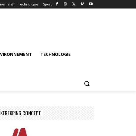
nnement
Technologie
Sport
NVIRONNEMENT
TECHNOLOGIE
KEREKPING CONCEPT