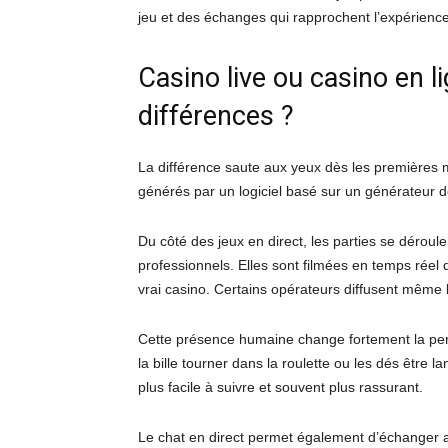
jeu et des échanges qui rapprochent l’expérience 
Casino live ou casino en li
différences ?
La différence saute aux yeux dès les premières m
générés par un logiciel basé sur un générateur de 
Du côté des jeux en direct, les parties se déroul
professionnels. Elles sont filmées en temps réel
vrai casino. Certains opérateurs diffusent même
Cette présence humaine change fortement la perce
la bille tourner dans la roulette ou les dés être 
plus facile à suivre et souvent plus rassurant.
Le chat en direct permet également d’échanger av