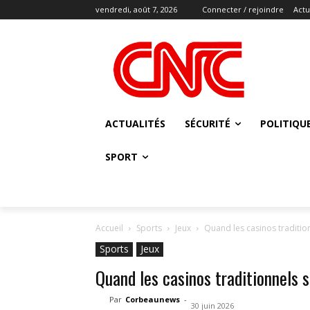
vendredi, août 7, 2026
Connecter / rejoindre
Actu
ACTUALITÉS
SÉCURITÉ
POLITIQU
SPORT
Accueil
Sports
Jeux
Quand les casinos traditionn
Sports
Jeux
Quand les casinos traditionnels s
Par
Corbeaunews
-
30 juin 2026