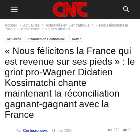
Accueil
Actualités
Actualités en Centrafrique
« Nous félicitons la
France qui est revenue sur ses pieds »...
Actualités
Actualités en Centrafrique
Twitter
« Nous félicitons la France qui
est revenue sur ses pieds » : le
griot pro-Wagner Didatien
Kossimatchi chante
maintenant la réconciliation
gagnant-gagnant avec la
France
221
0
Par
Corbeaunews
-
11 mai 2026