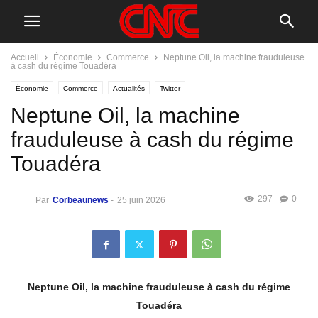
Accueil
Économie
Commerce
Neptune Oil, la machine frauduleuse
à cash du régime Touadéra
Économie
Commerce
Actualités
Twitter
Neptune Oil, la machine
frauduleuse à cash du régime
Touadéra
297
0
Par
Corbeaunews
-
25 juin 2026
Neptune Oil, la machine frauduleuse à cash du régime
Touadéra