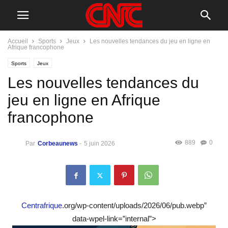
Accueil
Sports
Jeux
Les nouvelles tendances du jeu en ligne en
Afrique francophone
Sports
Jeux
Les nouvelles tendances du
jeu en ligne en Afrique
francophone
889
0
Par
Corbeaunews
-
5 juin 2026
Centrafrique
.org/wp-content/uploads/2026/06/pub.webp”
data-wpel-link=”internal”>