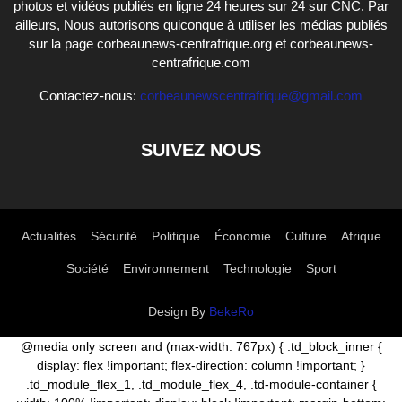
photos et vidéos publiés en ligne 24 heures sur 24 sur CNC. Par
ailleurs, Nous autorisons quiconque à utiliser les médias publiés
sur la page corbeaunews-centrafrique.org et corbeaunews-
centrafrique.com
Contactez-nous:
corbeaunewscentrafrique@gmail.com
SUIVEZ NOUS
Actualités
Sécurité
Politique
Économie
Culture
Afrique
Société
Environnement
Technologie
Sport
Design By
BekeRo
@media only screen and (max-width: 767px) { .td_block_inner {
display: flex !important; flex-direction: column !important; }
.td_module_flex_1, .td_module_flex_4, .td-module-container {