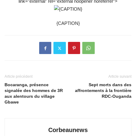
link=”external” rel=”external noopener noreferrer”>
{CAPTION}
Article précédent
Article suivant
Bocaranga, présence
Sept morts dans des
signalée des hommes de 3R
affrontements à la frontière
aux alentours du village
RDC-Ouganda
Gbawe
Corbeaunews