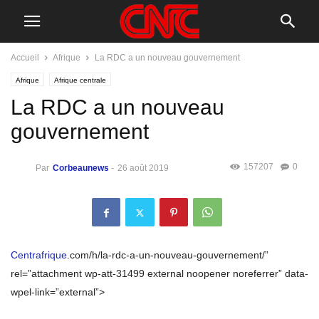
Accueil
Afrique
La RDC a un nouveau gouvernement
Afrique
Afrique centrale
La RDC a un nouveau
gouvernement
157207
0
Par
Corbeaunews
-
26 août 2019
Centrafrique
.com/h/la-rdc-a-un-nouveau-gouvernement/”
rel=”attachment wp-att-31499 external noopener noreferrer” data-
wpel-link=”external”>