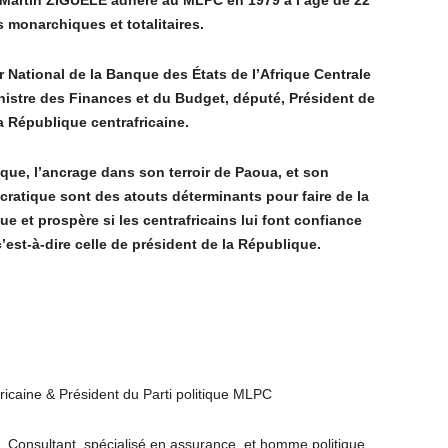
e Martin ZIGUÉLÉ adhère au MLPC en 1979 à l’âge de 22
s monarchiques et totalitaires.
 National de la Banque des États de I’Afrique Centrale
nistre des Finances et du Budget, député, Président de
a République centrafricaine.
ique, l’ancrage dans son terroir de Paoua, et son
ratique sont des atouts déterminants pour faire de la
e et prospère si les centrafricains lui font confiance
c’est-à-dire celle de président de la République.
ricaine & Président du Parti politique MLPC
a. Consultant, spécialisé en assurance, et homme politique