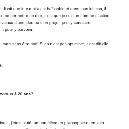
isait que le « moi » est haïssable et dans tous les cas, il
ux me permettre de dire, c’est que je suis un homme d’action,
vaincu d’une idée ou d’un projet, je m’y consacre
in pour y parvenir.
 mais sans être naïf. Si on n’est pas optimiste, c’est difficile
e.
iez-vous à 20 ans?
nale, j’étais plutôt un bon élève en philosophie et en latin.