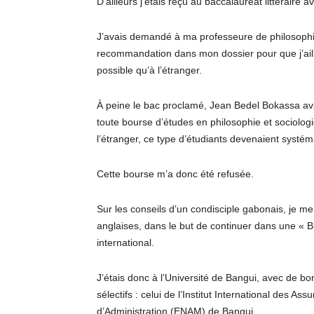
D’ailleurs j’étais reçu au baccalauréat littéraire 
J’avais demandé à ma professeure de philosophi
recommandation dans mon dossier pour que j’aille é
possible qu’à l’étranger.
À peine le bac proclamé, Jean Bedel Bokassa avait
toute bourse d’études en philosophie et sociolog
l’étranger, ce type d’étudiants devenaient syst
Cette bourse m’a donc été refusée.
Sur les conseils d’un condisciple gabonais, je me
anglaises, dans le but de continuer dans une « B
international.
J’étais donc à l’Université de Bangui, avec de bo
sélectifs : celui de l’Institut International des A
d’Administration (ENAM) de Bangui.