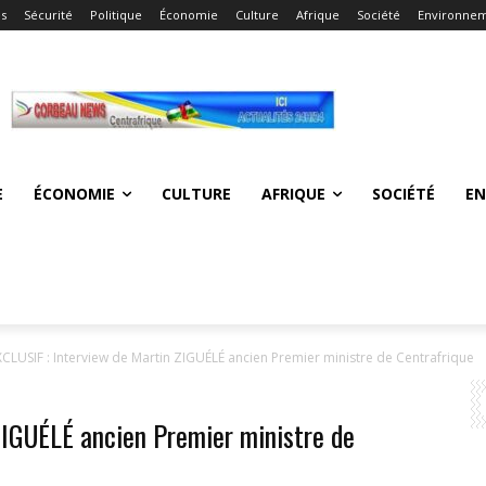
és
Sécurité
Politique
Économie
Culture
Afrique
Société
Environne
E
ÉCONOMIE
CULTURE
AFRIQUE
SOCIÉTÉ
E
XCLUSIF : Interview de Martin ZIGUÉLÉ ancien Premier ministre de Centrafrique
ZIGUÉLÉ ancien Premier ministre de