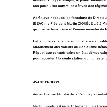
nombreux pays d’Afrique, le jeune socialist
ans pour lutter contre les dérives des régime
Après avoir occupé les fonctions de Directeur
(BEAC), le Président Martin ZIGUÉLÉ a été Mi
groupe parlementaire et Premier ministre de l
Cette riche expérience administrative et polit
attachement aux valeurs du Socialisme démoc
République centrafricaine un état démocratiqu
pour accéder à la seule station qui lui reste, 
AVANT PROPOS
Ancien Premier Ministre de la République centraf
Martin Ziguélé, est né le 12 février 1957 à Paou