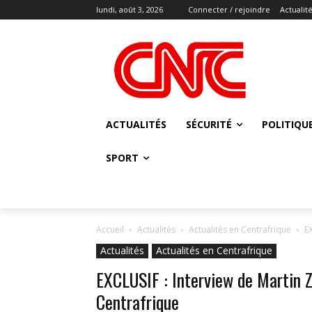
lundi, août 3, 2026
Connecter / rejoindre
Actualit
ACTUALITÉS
SÉCURITÉ
POLITIQU
SPORT
Accueil
Actualités
Actualités en Centrafrique
E
Actualités
Actualités en Centrafrique
EXCLUSIF : Interview de Martin 
Centrafrique