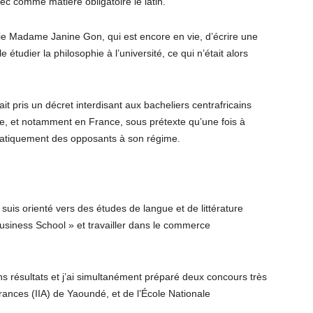
avec comme matière obligatoire le latin.
e Madame Janine Gon, qui est encore en vie, d’écrire une
tudier la philosophie à l’université, ce qui n’était alors
 pris un décret interdisant aux bacheliers centrafricains
ie, et notamment en France, sous prétexte qu’une fois à
ématiquement des opposants à son régime.
 suis orienté vers des études de langue et de littérature
usiness School » et travailler dans le commerce
ns résultats et j’ai simultanément préparé deux concours très
ssurances (IIA) de Yaoundé, et de l’École Nationale