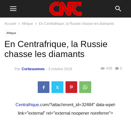
Accueil
Afrique
En Centrafrique, la Russie chasse les diamants
Afrique
En Centrafrique, la Russie
chasse les diamants
436
0
Par
Corbeaunews
-
3 octobre 2019
Centrafrique
.com/?attachment_id=32484″ data-wpel-
link=”external” rel=”external noopener noreferrer”>